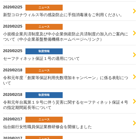
2020/02/25
ニュース
新型コロナウィルス等の感染防止に手指消毒液をご利用ください。
2020/02/25
ニュース
小規模企業共済制度及び中小企業倒産防止共済制度の加入のご案内に
ついて（中小企業基盤整備機構ホームページへリンク）
2020/02/25
制度情報
セーフティネット保証１号の適用について
2020/02/18
ニュース
令和元年度「創業等保証利用先数増加キャンペーン」に係る表彰につ
いて
2020/02/18
制度情報
令和元年台風第１９号に伴う災害に関するセーフティネット保証４号
の指定期間延長等について
2020/02/17
ニュース
仙台銀行女性職員保証業務研修会を開催しました
2020/02/17
ニュース