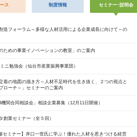
ース
制度情報
セミナー･説明会
創造フォーラム～多様な人材活用による企業成長に向けて～の
のための事業イノベーションの教室」のご案内
 ミニ勉強会（仙台市産業振興事業団）
定着の地図の描き方～人材不足時代を生き抜く、２つの視点と
プローチ～」セミナーのご案内
3機関合同相談会」相談企業募集（12月11日開催）
タ創業セミナー（全５回）
6開催セミナー】井口一世氏に学ぶ！優れた人材を惹きつける経営