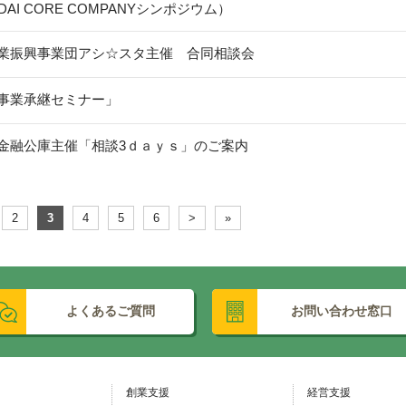
DAI CORE COMPANYシンポジウム）
業振興事業団アシ☆スタ主催 合同相談会
事業承継セミナー」
金融公庫主催「相談3ｄａｙｓ」のご案内
2
3
4
5
6
>
»
よくあるご質問
お問い合わせ窓口
創業支援
経営支援